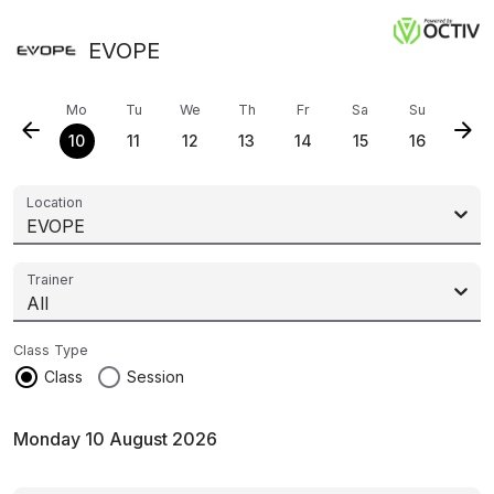
EVOPE
Mo
Tu
We
Th
Fr
Sa
Su
arrow_back
arrow_forward
10
11
12
13
14
15
16
Location
EVOPE
Trainer
All
Class Type
radio_button_checked
radio_button_unchecked
Class
Session
Monday 10 August 2026