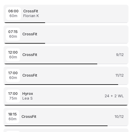
06:00
CrossFit
60m
Florian K
07:15
CrossFit
60m
12:00
CrossFit
9/12
60m
17:00
CrossFit
11/12
60m
17:00
Hyrox
24 + 2 WL
75m
Lea S
18:15
CrossFit
10/12
60m